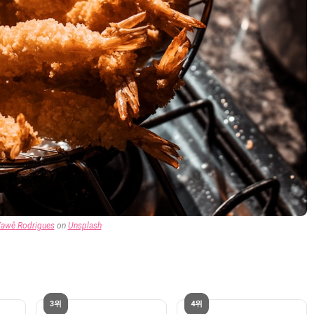
awê Rodrigues
on
Unsplash
3위
4위