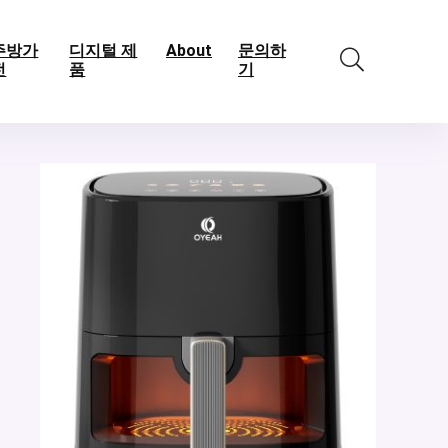
주방가
디지털 제
About
문의하
전
품
기