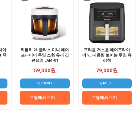
라이
리틀리 2L 글라스 미니 에어
프리옴 저소음 에어프라이
1 즉
프라이어 투명 소형 유리 간
어 9L 대용량 보이는 투명 유
편요리 LAM-01
리창
59,000원
79,000원
🚀 ROCKET
🚀 ROCKET
쿠팡에서 보기 →
쿠팡에서 보기 →