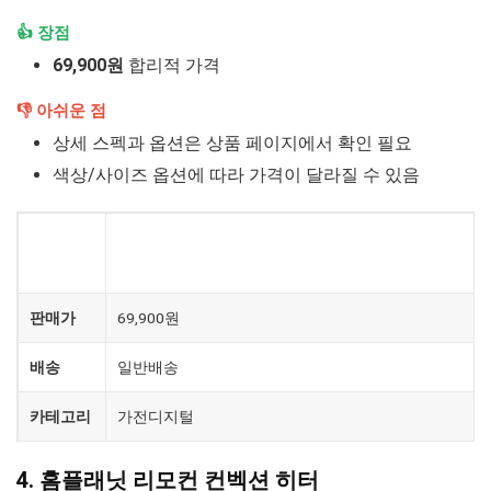
👍 장점
69,900원
합리적 가격
👎 아쉬운 점
상세 스펙과 옵션은 상품 페이지에서 확인 필요
색상/사이즈 옵션에 따라 가격이 달라질 수 있음
[최신] 프리미엄 한경희 2단 급속 나노 카본 히터
제품
Q2000
판매가
69,900원
배송
일반배송
카테고리
가전디지털
4. 홈플래닛 리모컨 컨벡션 히터