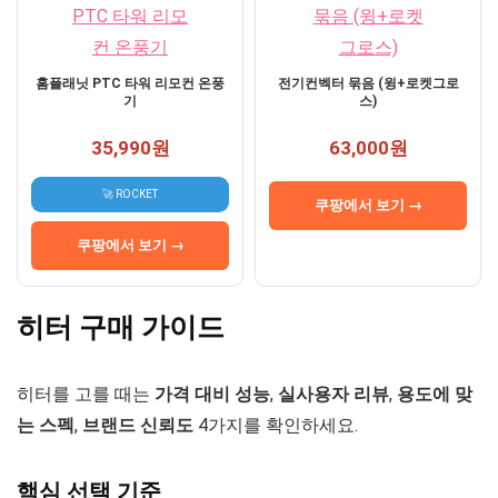
홈플래닛 PTC 타워 리모컨 온풍
전기컨벡터 묶음 (윙+로켓그로
기
스)
35,990원
63,000원
🚀 ROCKET
쿠팡에서 보기 →
쿠팡에서 보기 →
히터 구매 가이드
히터를 고를 때는
가격 대비 성능
,
실사용자 리뷰
,
용도에 맞
는 스펙
,
브랜드 신뢰도
4가지를 확인하세요.
핵심 선택 기준