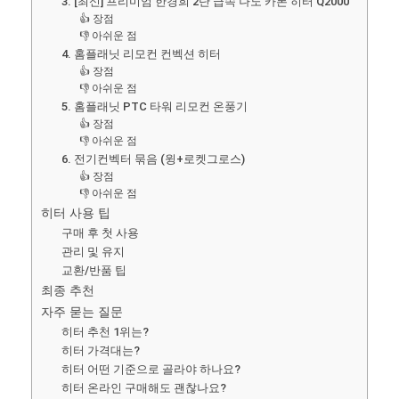
3. [최신] 프리미엄 한경희 2단 급속 나노 카본 히터 Q2000
👍 장점
👎 아쉬운 점
4. 홈플래닛 리모컨 컨벡션 히터
👍 장점
👎 아쉬운 점
5. 홈플래닛 PTC 타워 리모컨 온풍기
👍 장점
👎 아쉬운 점
6. 전기컨벡터 묶음 (윙+로켓그로스)
👍 장점
👎 아쉬운 점
히터 사용 팁
구매 후 첫 사용
관리 및 유지
교환/반품 팁
최종 추천
자주 묻는 질문
히터 추천 1위는?
히터 가격대는?
히터 어떤 기준으로 골라야 하나요?
히터 온라인 구매해도 괜찮나요?