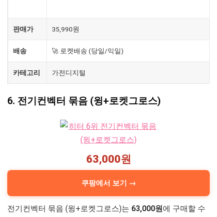
제품
홈플래닛 PTC 타워 리모컨 온풍기
판매가
35,990원
배송
🚀 로켓배송 (당일/익일)
카테고리
가전디지털
6. 전기컨벡터 묶음 (윙+로켓그로스)
63,000원
쿠팡에서 보기 →
전기컨벡터 묶음 (윙+로켓그로스)는
63,000원
에 구매할 수