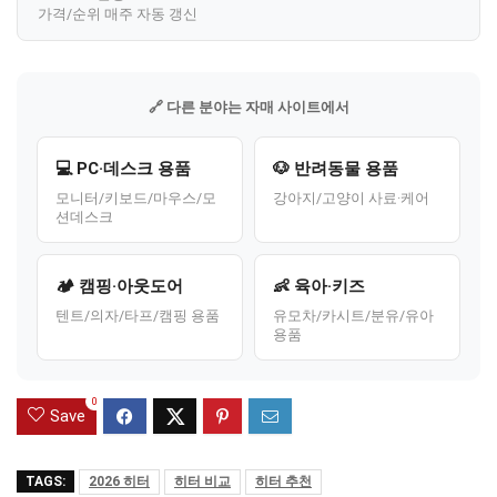
가격/순위 매주 자동 갱신
🔗 다른 분야는 자매 사이트에서
💻 PC·데스크 용품
🐶 반려동물 용품
모니터/키보드/마우스/모
강아지/고양이 사료·케어
션데스크
🏕️ 캠핑·아웃도어
👶 육아·키즈
텐트/의자/타프/캠핑 용품
유모차/카시트/분유/유아
용품
0
Save
TAGS:
2026 히터
히터 비교
히터 추천