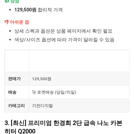
👍 장점
129,500원
합리적 가격
👎 아쉬운 점
상세 스펙과 옵션은 상품 페이지에서 확인 필요
색상/사이즈 옵션에 따라 가격이 달라질 수 있음
엄공 하이라이트 전기히터 난로 가정용 사무실 난방
제품
기
판매가
129,500원
배송
🚀 로켓배송 (당일/익일)
카테고리
가전디지털
3. [최신] 프리미엄 한경희 2단 급속 나노 카본
히터 Q2000