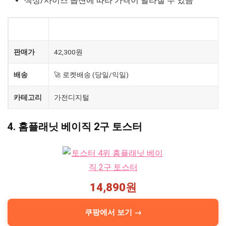
색상/사이즈 옵션에 따라 가격이 달라질 수 있음
제품
듀얼조절 로븐 4구 토스터기 6단계 굽기조절
판매가
42,300원
배송
🚀 로켓배송 (당일/익일)
카테고리
가전디지털
4. 홈플래닛 베이직 2구 토스터
14,890원
쿠팡에서 보기 →