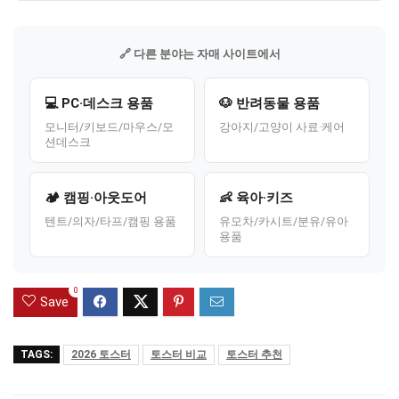
🔗 다른 분야는 자매 사이트에서
💻 PC·데스크 용품
🐶 반려동물 용품
모니터/키보드/마우스/모
강아지/고양이 사료·케어
션데스크
🏕️ 캠핑·아웃도어
👶 육아·키즈
텐트/의자/타프/캠핑 용품
유모차/카시트/분유/유아
용품
0
Save
TAGS:
2026 토스터
토스터 비교
토스터 추천