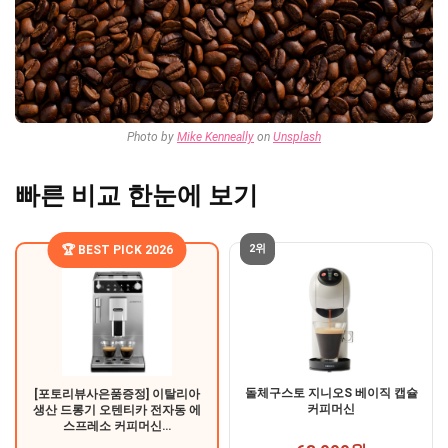
Photo by
Mike Kenneally
on
Unsplash
빠른 비교 한눈에 보기
2위
🏆 BEST PICK 2026
돌체구스토 지니오S 베이직 캡슐
[포토리뷰사은품증정] 이탈리아
커피머신
생산 드롱기 오텐티카 전자동 에
스프레소 커피머신…