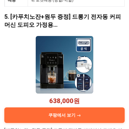
5. [카푸치노잔+원두 증정] 드롱기 전자동 커피
머신 도피오 가정용…
638,000원
쿠팡에서 보기 →