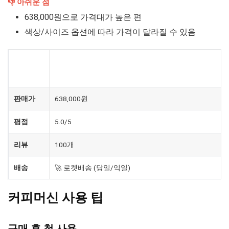
👎 아쉬운 점
638,000원으로 가격대가 높은 편
색상/사이즈 옵션에 따라 가격이 달라질 수 있음
[카푸치노잔+원두 증정] 드롱기 전자동 커피머신 도
제품
피오 가정용…
판매가
638,000원
평점
5.0/5
리뷰
100개
배송
🚀 로켓배송 (당일/익일)
커피머신 사용 팁
구매 후 첫 사용