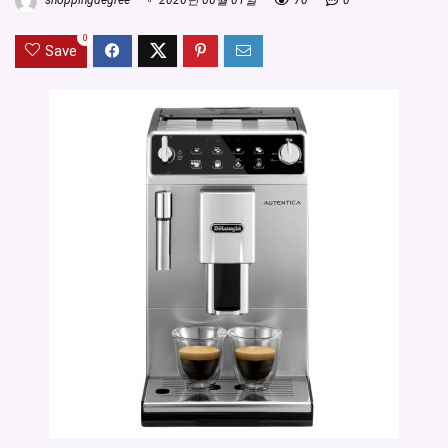
shoppingdegree
2026년 06월 01일
70
0
0
Save