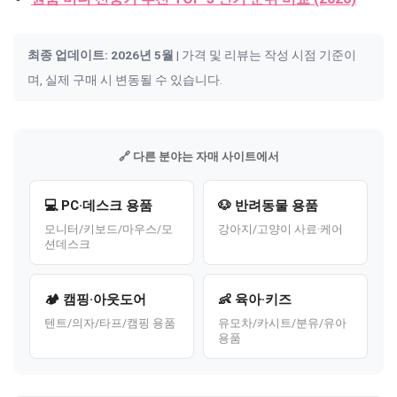
최종 업데이트: 2026년 5월
| 가격 및 리뷰는 작성 시점 기준이
며, 실제 구매 시 변동될 수 있습니다.
🔗 다른 분야는 자매 사이트에서
💻 PC·데스크 용품
🐶 반려동물 용품
모니터/키보드/마우스/모
강아지/고양이 사료·케어
션데스크
🏕️ 캠핑·아웃도어
👶 육아·키즈
텐트/의자/타프/캠핑 용품
유모차/카시트/분유/유아
용품