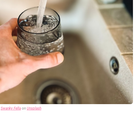
y
Swanky Fella
on
Unsplash