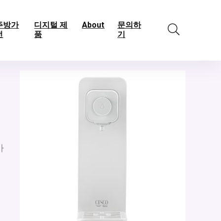
주방가
디지털 제
About
문의하
전
품
기
가