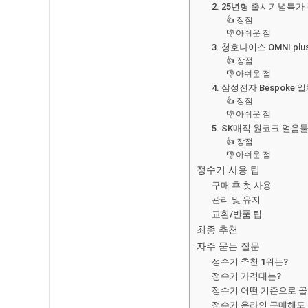
2. 25년형 출시기념특
👍 장점
👎 아쉬운 점
3. 청호나이스 OMNI 
👍 장점
👎 아쉬운 점
4. 삼성전자 Bespok
👍 장점
👎 아쉬운 점
5. SK매직 원코크 얼음물
👍 장점
👎 아쉬운 점
정수기 사용 팁
구매 후 첫 사용
관리 및 유지
교환/반품 팁
최종 추천
자주 묻는 질문
정수기 추천 1위는?
정수기 가격대는?
정수기 어떤 기준으로 골
정수기 온라인 구매해도